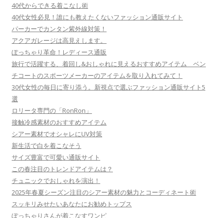
40代からできる着こなし術
40代女性必見！誰にも教えたくないファッション通販サイト
パーカーでカンタン紫外線対策！
アクアガレージは高見えします。
ぽっちゃり革命！レディース通販
旅行で活躍する、着回し&おしゃれに見えるおすすめアイテム ベン
チコートのスポーツメーカーのアイテムを取り入れてみて！
30代女性の毎日に寄り添う。新視点で選ぶファッション通販サイト5
選
ロリータ専門の「RonRon」
接触冷感素材のおすすめアイテム
シアー素材でオシャレにUV対策
新生活で白を着こなそう
サイズ豊富で可愛い通販サイト
この春注目のトレンドアイテムは？
チュニックでおしゃれを演出！
2025年春夏シーズン注目のシアー素材の魅力とコーディネート術
スッキリみせたいあなたにお勧めトップス
ぽっちゃりさんが着こなすワンピ