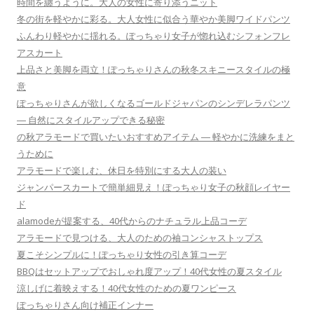
時間を纏うように。大人の女性に寄り添うニット
冬の街を軽やかに彩る。大人女性に似合う華やか美脚ワイドパンツ
ふんわり軽やかに揺れる。ぽっちゃり女子が惚れ込むシフォンフレ
アスカート
上品さと美脚を両立！ぽっちゃりさんの秋冬スキニースタイルの極
意
ぽっちゃりさんが欲しくなるゴールドジャパンのシンデレラパンツ
― 自然にスタイルアップできる秘密
の秋アラモードで買いたいおすすめアイテム ― 軽やかに洗練をまと
うために
アラモードで楽しむ、休日を特別にする大人の装い
ジャンパースカートで簡単細見え！ぽっちゃり女子の秋顔レイヤー
ド
alamodeが提案する、40代からのナチュラル上品コーデ
アラモードで見つける、大人のための袖コンシャストップス
夏こそシンプルに！ぽっちゃり女性の引き算コーデ
BBQはセットアップでおしゃれ度アップ！40代女性の夏スタイル
涼しげに着映えする！40代女性のための夏ワンピース
ぽっちゃりさん向け補正インナー