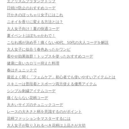
エアリズムプラタンクトップ
日焼け防止のおすすめコーデ
汗かきのぽっちゃり女子にはこれ
ニオイを香りに変える方法とは？
大人女子向け！夏の快適コーデ
夏イベントはぽちゃかわで！
こなれ感が決め手！痛くない40代、50代の大人コーデを解説
大人女子に似合う春色あったかワンピ
着やせ効果抜群！トップスを使ったおすすめコーデ
健康に良いカロリー抑えた料理
春はチュニックで
最近よく聞く「フェムケア」初心者でも使いやすいアイテムとは
スキニーは普段着とスポーツ両方使える優秀アイテム
シンプル刺繍アイテムコーデ
痛くならない花柄コーデ
大きいサイズのチュニックコーデ
レースの大きさと柄を意識するのがポイント
花柄ファッションをマスターするには
大人女子が取り入れるべき花柄は上品さが大切