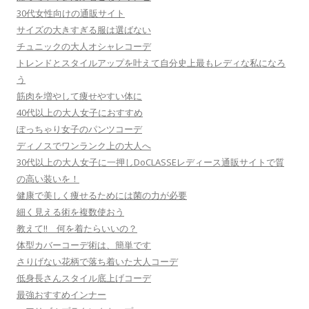
30代女性向けの通販サイト
サイズの大きすぎる服は選ばない
チュニックの大人オシャレコーデ
トレンドとスタイルアップを叶えて自分史上最もレディな私になろ
う
筋肉を増やして痩せやすい体に
40代以上の大人女子におすすめ
ぽっちゃり女子のパンツコーデ
ディノスでワンランク上の大人へ
30代以上の大人女子に一押しDoCLASSEレディース通販サイトで質
の高い装いを！
健康で美しく痩せるためには菌の力が必要
細く見える術を複数使おう
教えて!! 何を着たらいいの？
体型カバーコーデ術は、簡単です
さりげない花柄で落ち着いた大人コーデ
低身長さんスタイル底上げコーデ
最強おすすめインナー