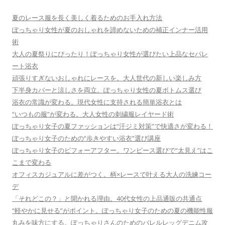
ー
夏のレース服を長く美しく着るためのお手入れ方法
シ
ぽっちゃり女性が夏のおしゃれを諦めないための補正インナー活用
ョ
術
大人の夏祭りにぴったり！ぽっちゃり女性が選びたい上品なセパレ
ン
ート浴衣
頑張りすぎないおしゃれにレースを。大人世代の新しい楽しみ方
下半身カバーと涼しさを両立。ぽっちゃり女性の夏ボトムス選び
浴衣の常識が変わる。現代女性に支持される簡単浴衣とは
“いつもの服”が変わる。大人女性の刺繍服レイヤード術
ぽっちゃり女子の夏ファッションは“汗ジミ対策”で快適さが変わる！
ぽっちゃり女子のための“歩きやすい浴衣”選び講座
ぽっちゃり女子のビフォーアフター。ワンピース選びで“太見え”はこ
こまで変わる
オフィスカジュアルに差がつく。柄×レースで叶える大人の洗練コー
デ
「それどこの？」と聞かれる理由。40代女性の上品通販の共通点
“軽やかに見せる”がポイント。ぽっちゃり女子のための夏の機能性服
丸みを味方にする。ぽっちゃりさんのためのバレルレッグデニム攻