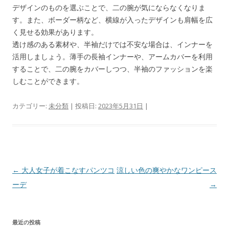
デザインのものを選ぶことで、二の腕が気にならなくなりま
す。また、ボーダー柄など、横線が入ったデザインも肩幅を広
く見せる効果があります。
透け感のある素材や、半袖だけでは不安な場合は、インナーを
活用しましょう。薄手の長袖インナーや、アームカバーを利用
することで、二の腕をカバーしつつ、半袖のファッションを楽
しむことができます。
カテゴリー:
未分類
| 投稿日:
2023年5月31日
|
投
←
大人女子が着こなすパンツコ
涼しい色の爽やかなワンピース
稿
ーデ
→
ナ
ビ
最近の投稿
ゲ