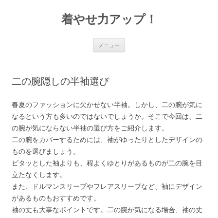
着やせ力アップ！
コ
メニュー
ン
テ
ン
ツ
へ
二の腕隠しの半袖選び
ス
キ
ッ
プ
春夏のファッションに欠かせない半袖。しかし、二の腕が気に
なるという方も多いのではないでしょうか。そこで今回は、二
の腕が気にならない半袖の選び方をご紹介します。
二の腕をカバーするためには、袖がゆったりとしたデザインの
ものを選びましょう。
ピタッとした袖よりも、程よくゆとりがあるものが二の腕を目
立たなくします。
また、ドルマンスリーブやフレアスリーブなど、袖にデザイン
があるものもおすすめです。
袖の丈も大事なポイントです。二の腕が気になる場合、袖の丈