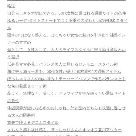
略法
自分らしさを大切にできる。50代女性に選ばれる通販サイトの条件
ゆるカーデ×タイトスカートでつくる季節の変わり目の好印象スタイ
ル
隠すのではなく整える。ぽっちゃり女性の魅力を引き出す補整イン
ナーのすすめ
母として、女性として。大人のライフスタイルに寄り添う通販とい
う選択
低身長ママ必見！バランス美人に見せるセレモニースタイル術
肌に寄り添う一着を。50代女性が選ぶ“素材重視”の通販アイテム
ぽっちゃりさんの強い味方！テーパードパンツで作るバランス上手
な旬の着痩せコーデ術
品よく、無理なく、美しく。アラフィフ女性が頼りたい通販サイト
の条件
体温調節が鍵になる冬のおしゃれ。外と室内どちらも快適に過ごせ
る大人の防寒術
旅先で映えるデニムスタイル
きちんと感も抜け感も。ぽっちゃりさんのオンオフ兼用アウター