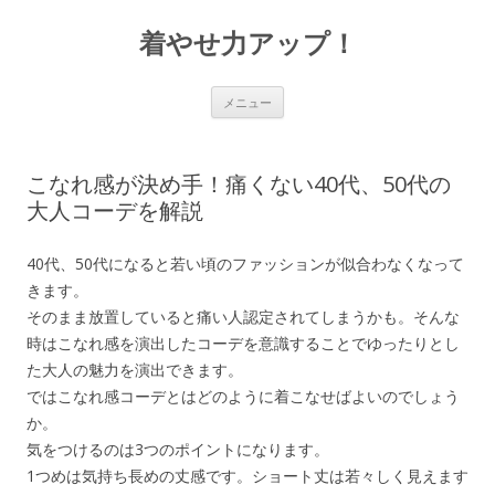
着やせ力アップ！
コ
メニュー
ン
テ
ン
ツ
へ
こなれ感が決め手！痛くない40代、50代の
ス
キ
大人コーデを解説
ッ
プ
40代、50代になると若い頃のファッションが似合わなくなって
きます。
そのまま放置していると痛い人認定されてしまうかも。そんな
時はこなれ感を演出したコーデを意識することでゆったりとし
た大人の魅力を演出できます。
ではこなれ感コーデとはどのように着こなせばよいのでしょう
か。
気をつけるのは3つのポイントになります。
1つめは気持ち長めの丈感です。ショート丈は若々しく見えます