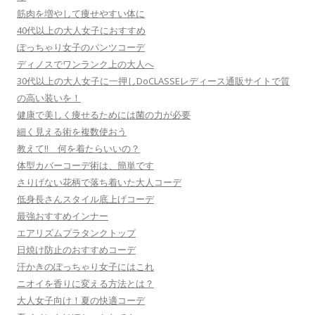
筋肉を増やして痩せやすい体に
40代以上の大人女子におすすめ
ぽっちゃり女子のパンツコーデ
ディノスでワンランク上の大人へ
30代以上の大人女子に一押しDoCLASSEレディース通販サイトで質
の高い装いを！
健康で美しく痩せるためには菌の力が必要
細く見える術を複数使おう
教えて!! 何を着たらいいの？
体型カバーコーデ術は、簡単です
さりげない花柄で落ち着いた大人コーデ
低身長さんスタイル底上げコーデ
最強おすすめインナー
エアリズムプラタンクトップ
日焼け防止のおすすめコーデ
汗かきのぽっちゃり女子にはこれ
ニオイを香りに変える方法とは？
大人女子向け！夏の快適コーデ