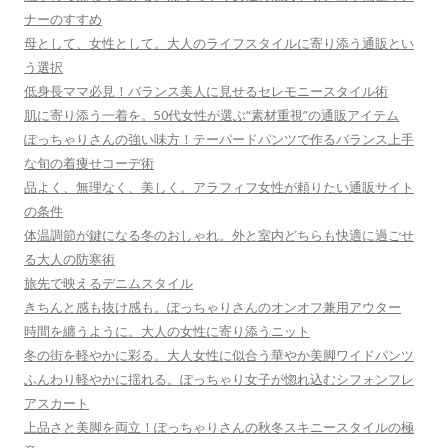
ナーのすすめ
母として、女性として。大人のライフスタイルに寄り添う通販とい
う選択
低身長ママ必見！バランス美人に見せるセレモニースタイル術
肌に寄り添う一着を。50代女性が選ぶ“素材重視”の通販アイテム
ぽっちゃりさんの強い味方！テーパードパンツで作るバランス上手
な旬の着痩せコーデ術
品よく、無理なく、美しく。アラフィフ女性が頼りたい通販サイト
の条件
体温調節が鍵になる冬のおしゃれ。外と室内どちらも快適に過ごせ
る大人の防寒術
旅先で映えるデニムスタイル
きちんと感も抜け感も。ぽっちゃりさんのオンオフ兼用アウター
時間を纏うように。大人の女性に寄り添うニット
冬の街を軽やかに彩る。大人女性に似合う華やか美脚ワイドパンツ
ふんわり軽やかに揺れる。ぽっちゃり女子が惚れ込むシフォンフレ
アスカート
上品さと美脚を両立！ぽっちゃりさんの秋冬スキニースタイルの極