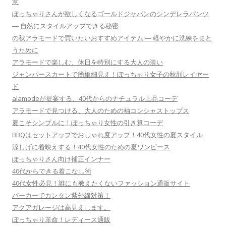
意
ぽっちゃりさんが欲しくなるゴールドジャパンのシンデレラパンツ
― 自然にスタイルアップできる秘密
の秋アラモードで買いたいおすすめアイテム ― 軽やかに洗練をまと
うために
アラモードで楽しむ、休日を特別にする大人の装い
ジャンパースカートで簡単細見え！ぽっちゃり女子の秋顔レイヤー
ド
alamodeが提案する、40代からのナチュラル上品コーデ
アラモードで見つける、大人のための袖コンシャストップス
夏こそシンプルに！ぽっちゃり女性の引き算コーデ
BBQはセットアップでおしゃれ度アップ！40代女性の夏スタイル
涼しげに着映えする！40代女性のための夏ワンピース
ぽっちゃりさん向け補正インナー
40代からできる着こなし術
40代女性必見！誰にも教えたくないファッション通販サイト
パーカーでカンタン紫外線対策！
アクアガレージは高見えします。
ぽっちゃり革命！レディース通販