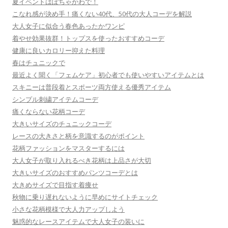
夏イベントはぽちゃかわで！
こなれ感が決め手！痛くない40代、50代の大人コーデを解説
大人女子に似合う春色あったかワンピ
着やせ効果抜群！トップスを使ったおすすめコーデ
健康に良いカロリー抑えた料理
春はチュニックで
最近よく聞く「フェムケア」初心者でも使いやすいアイテムとは
スキニーは普段着とスポーツ両方使える優秀アイテム
シンプル刺繍アイテムコーデ
痛くならない花柄コーデ
大きいサイズのチュニックコーデ
レースの大きさと柄を意識するのがポイント
花柄ファッションをマスターするには
大人女子が取り入れるべき花柄は上品さが大切
大きいサイズのおすすめパンツコーデとは
大きめサイズで目指す着痩せ
秋物に乗り遅れないように早めにサイトチェック
小さな花柄模様で大人力アップしよう
魅惑的なレースアイテムで大人女子の装いに