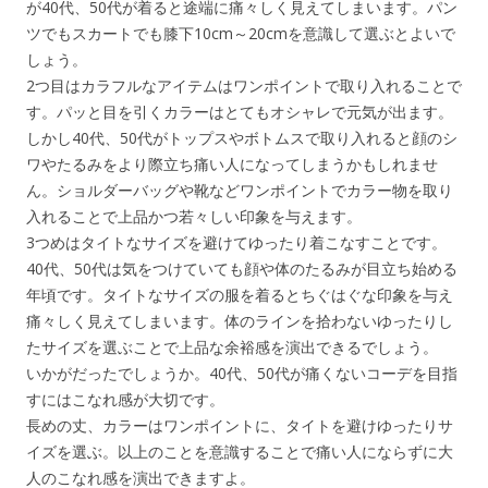
が40代、50代が着ると途端に痛々しく見えてしまいます。パン
ツでもスカートでも膝下10cm～20cmを意識して選ぶとよいで
しょう。
2つ目はカラフルなアイテムはワンポイントで取り入れることで
す。パッと目を引くカラーはとてもオシャレで元気が出ます。
しかし40代、50代がトップスやボトムスで取り入れると顔のシ
ワやたるみをより際立ち痛い人になってしまうかもしれませ
ん。ショルダーバッグや靴などワンポイントでカラー物を取り
入れることで上品かつ若々しい印象を与えます。
3つめはタイトなサイズを避けてゆったり着こなすことです。
40代、50代は気をつけていても顔や体のたるみが目立ち始める
年頃です。タイトなサイズの服を着るとちぐはぐな印象を与え
痛々しく見えてしまいます。体のラインを拾わないゆったりし
たサイズを選ぶことで上品な余裕感を演出できるでしょう。
いかがだったでしょうか。40代、50代が痛くないコーデを目指
すにはこなれ感が大切です。
長めの丈、カラーはワンポイントに、タイトを避けゆったりサ
イズを選ぶ。以上のことを意識することで痛い人にならずに大
人のこなれ感を演出できますよ。