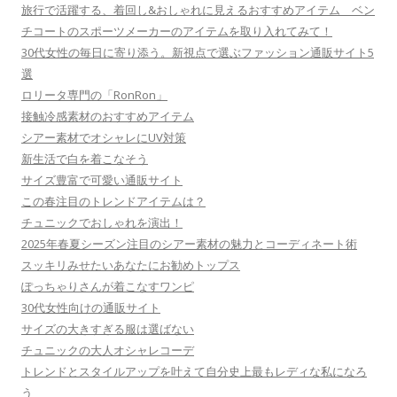
旅行で活躍する、着回し&おしゃれに見えるおすすめアイテム ベン
チコートのスポーツメーカーのアイテムを取り入れてみて！
30代女性の毎日に寄り添う。新視点で選ぶファッション通販サイト5
選
ロリータ専門の「RonRon」
接触冷感素材のおすすめアイテム
シアー素材でオシャレにUV対策
新生活で白を着こなそう
サイズ豊富で可愛い通販サイト
この春注目のトレンドアイテムは？
チュニックでおしゃれを演出！
2025年春夏シーズン注目のシアー素材の魅力とコーディネート術
スッキリみせたいあなたにお勧めトップス
ぽっちゃりさんが着こなすワンピ
30代女性向けの通販サイト
サイズの大きすぎる服は選ばない
チュニックの大人オシャレコーデ
トレンドとスタイルアップを叶えて自分史上最もレディな私になろ
う