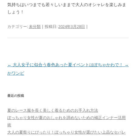
気持ちはいつまでも若々しいままで大人のオシャレを楽しみま
しょう！
カテゴリー:
未分類
| 投稿日:
2024年3月28日
|
投
←
大人女子に似合う春色あった
夏イベントはぽちゃかわで！
→
稿
かワンピ
ナ
ビ
最近の投稿
ゲ
ー
夏のレース服を長く美しく着るためのお手入れ方法
シ
ぽっちゃり女性が夏のおしゃれを諦めないための補正インナー活用
ョ
術
大人の夏祭りにぴったり！ぽっちゃり女性が選びたい上品なセパレ
ン