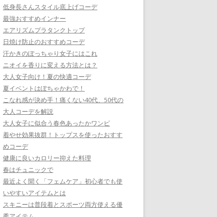
低身長さんスタイル底上げコーデ
最強おすすめインナー
エアリズムプラタンクトップ
日焼け防止のおすすめコーデ
汗かきのぽっちゃり女子にはこれ
ニオイを香りに変える方法とは？
大人女子向け！夏の快適コーデ
夏イベントはぽちゃかわで！
こなれ感が決め手！痛くない40代、50代の
大人コーデを解説
大人女子に似合う春色あったかワンピ
着やせ効果抜群！トップスを使ったおすす
めコーデ
健康に良いカロリー抑えた料理
春はチュニックで
最近よく聞く「フェムケア」初心者でも使
いやすいアイテムとは
スキニーは普段着とスポーツ両方使える優
秀アイテム