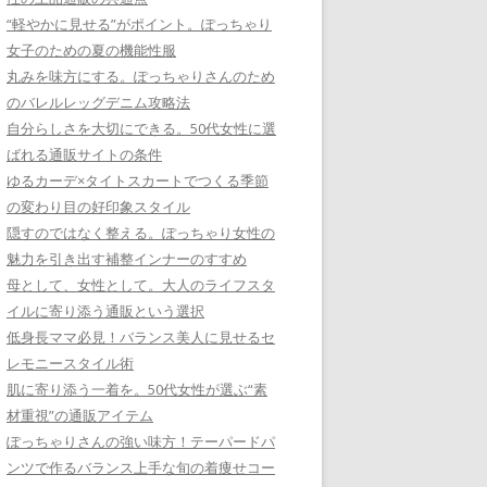
“軽やかに見せる”がポイント。ぽっちゃり
女子のための夏の機能性服
丸みを味方にする。ぽっちゃりさんのため
のバレルレッグデニム攻略法
自分らしさを大切にできる。50代女性に選
ばれる通販サイトの条件
ゆるカーデ×タイトスカートでつくる季節
の変わり目の好印象スタイル
隠すのではなく整える。ぽっちゃり女性の
魅力を引き出す補整インナーのすすめ
母として、女性として。大人のライフスタ
イルに寄り添う通販という選択
低身長ママ必見！バランス美人に見せるセ
レモニースタイル術
肌に寄り添う一着を。50代女性が選ぶ“素
材重視”の通販アイテム
ぽっちゃりさんの強い味方！テーパードパ
ンツで作るバランス上手な旬の着痩せコー