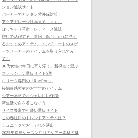
ション通販サイト
パーカーでカンタン紫外線対策！
アクアガレージは高見えします。
ぽっちゃり革命！レディース通販
旅行で活躍する、着回し&おしゃれに見え
るおすすめアイテム ベンチコートのスポ
ーツメーカーのアイテムを取り入れてみ
て！
30代女性の毎日に寄り添う。新視点で選ぶ
ファッション通販サイト5選
ロリータ専門の「RonRon」
接触冷感素材のおすすめアイテム
シアー素材でオシャレにUV対策
新生活で白を着こなそう
サイズ豊富で可愛い通販サイト
この春注目のトレンドアイテムは？
チュニックでおしゃれを演出！
2025年春夏シーズン注目のシアー素材の魅