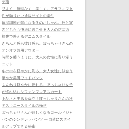
デ術
品よく、無理なく、美しく。アラフィフ女
性が頼りたい通販サイトの条件
体温調節が鍵になる冬のおしゃれ。外と室
内どちらも快適に過ごせる大人の防寒術
旅先で映えるデニムスタイル
きちんと感も抜け感も。ぽっちゃりさんの
オンオフ兼用アウター
時間を纏うように。大人の女性に寄り添う
ニット
冬の街を軽やかに彩る。大人女性に似合う
華やか美脚ワイドパンツ
ふんわり軽やかに揺れる。ぽっちゃり女子
が惚れ込むシフォンフレアスカート
上品さと美脚を両立！ぽっちゃりさんの秋
冬スキニースタイルの極意
ぽっちゃりさんが欲しくなるゴールドジャ
パンのシンデレラパンツ ― 自然にスタイ
ルアップできる秘密