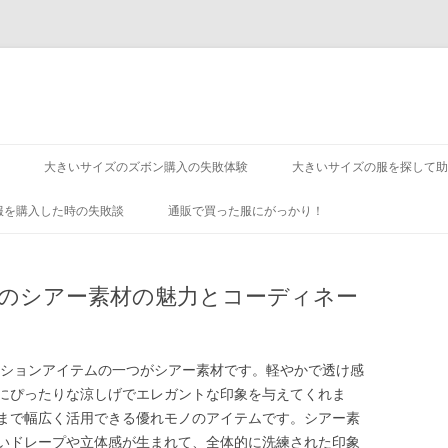
コ
ン
大きいサイズのズボン購入の失敗体験
大きいサイズの服を探して助
テ
ン
ツ
服を購入した時の失敗談
通販で買った服にがっかり！
へ
ス
キ
ッ
プ
目のシアー素材の魅力とコーディネー
ァッションアイテムの一つがシアー素材です。軽やかで透け感
にぴったりな涼しげでエレガントな印象を与えてくれま
まで幅広く活用できる優れモノのアイテムです。シアー素
いドレープや立体感が生まれて、全体的に洗練された印象