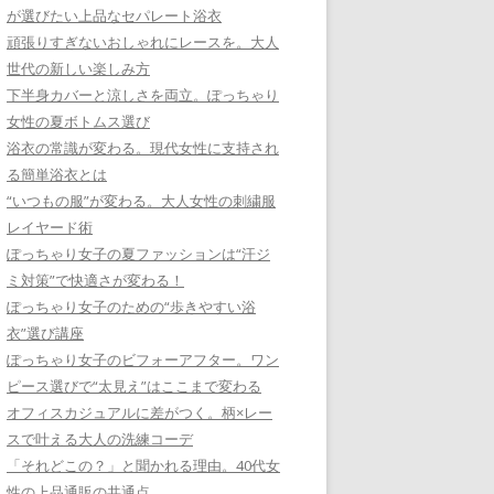
が選びたい上品なセパレート浴衣
頑張りすぎないおしゃれにレースを。大人
世代の新しい楽しみ方
下半身カバーと涼しさを両立。ぽっちゃり
女性の夏ボトムス選び
浴衣の常識が変わる。現代女性に支持され
る簡単浴衣とは
“いつもの服”が変わる。大人女性の刺繍服
レイヤード術
ぽっちゃり女子の夏ファッションは“汗ジ
ミ対策”で快適さが変わる！
ぽっちゃり女子のための“歩きやすい浴
衣”選び講座
ぽっちゃり女子のビフォーアフター。ワン
ピース選びで“太見え”はここまで変わる
オフィスカジュアルに差がつく。柄×レー
スで叶える大人の洗練コーデ
「それどこの？」と聞かれる理由。40代女
性の上品通販の共通点