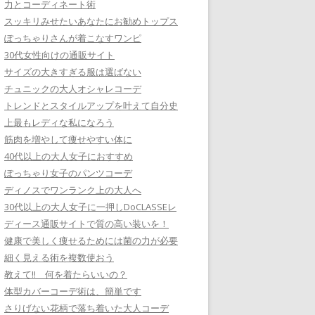
力とコーディネート術
スッキリみせたいあなたにお勧めトップス
ぽっちゃりさんが着こなすワンピ
30代女性向けの通販サイト
サイズの大きすぎる服は選ばない
チュニックの大人オシャレコーデ
トレンドとスタイルアップを叶えて自分史
上最もレディな私になろう
筋肉を増やして痩せやすい体に
40代以上の大人女子におすすめ
ぽっちゃり女子のパンツコーデ
ディノスでワンランク上の大人へ
30代以上の大人女子に一押しDoCLASSEレ
ディース通販サイトで質の高い装いを！
健康で美しく痩せるためには菌の力が必要
細く見える術を複数使おう
教えて!! 何を着たらいいの？
体型カバーコーデ術は、簡単です
さりげない花柄で落ち着いた大人コーデ