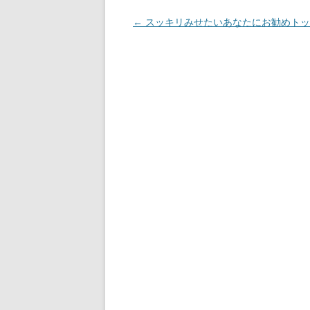
投
←
スッキリみせたいあなたにお勧めトッ
稿
ナ
ビ
ゲ
ー
シ
ョ
ン