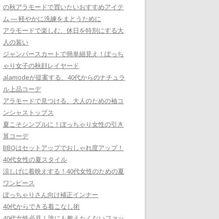
の秋アラモードで買いたいおすすめアイテ
ム ― 軽やかに洗練をまとうために
アラモードで楽しむ、休日を特別にする大
人の装い
ジャンパースカートで簡単細見え！ぽっち
ゃり女子の秋顔レイヤード
alamodeが提案する、40代からのナチュラ
ル上品コーデ
アラモードで見つける、大人のための袖コ
ンシャストップス
夏こそシンプルに！ぽっちゃり女性の引き
算コーデ
BBQはセットアップでおしゃれ度アップ！
40代女性の夏スタイル
涼しげに着映えする！40代女性のための夏
ワンピース
ぽっちゃりさん向け補正インナー
40代からできる着こなし術
40代女性必見！誰にも教えたくないファッ