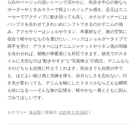
ら白やベージュの淡いトーンで涼やかに、街歩き中心の旅なら
ボーダーやくすみカラーで程よいカジュアル感を。足元はスニ
ーカーでアクティブに動き回っても良し、ホテルディナーには
パンプスを合わせてきれいめにシフトできるのがデニムの強
み。アクセサリーはシェルやラタン、布素材など、旅の空気に
似合う軽やかなものを選びたい。バッグはショルダータイプで
両手を空け、アウターにはデニムジャケットやリネン混の羽織
を合わせれば、朝晩の寒暖差にも対応できます。旅先でのスタ
イルに大切なのは“動きやすさ”と“写真映え”の両立。デニムなら
そのどちらも自然に叶えてくれます。街歩きでも自然の中で
も、ほどよい抜け感と洗練を保ち、自分らしさを忘れない。行
き先が変わっても、デニムを軸にしたスタイルならどんな瞬間
も絵になる――そんな旅の記憶を、軽やかな一着とともに刻ん
でみてほしいです。
カテゴリー:
未分類
| 投稿日:
2025年11月28日
|