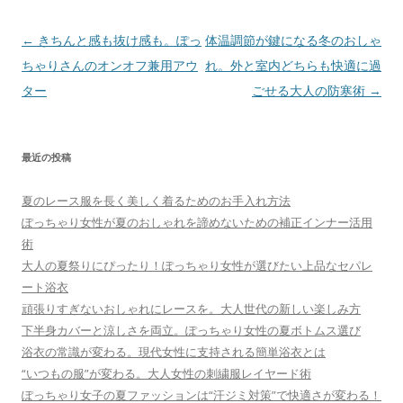
投
←
きちんと感も抜け感も。ぽっ
体温調節が鍵になる冬のおしゃ
稿
ちゃりさんのオンオフ兼用アウ
れ。外と室内どちらも快適に過
ナ
ター
ごせる大人の防寒術
→
ビ
ゲ
最近の投稿
ー
シ
夏のレース服を長く美しく着るためのお手入れ方法
ョ
ぽっちゃり女性が夏のおしゃれを諦めないための補正インナー活用
ン
術
大人の夏祭りにぴったり！ぽっちゃり女性が選びたい上品なセパレ
ート浴衣
頑張りすぎないおしゃれにレースを。大人世代の新しい楽しみ方
下半身カバーと涼しさを両立。ぽっちゃり女性の夏ボトムス選び
浴衣の常識が変わる。現代女性に支持される簡単浴衣とは
“いつもの服”が変わる。大人女性の刺繍服レイヤード術
ぽっちゃり女子の夏ファッションは“汗ジミ対策”で快適さが変わる！