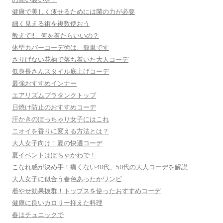
健康で美しく痩せるためには菌の力が必要
細く見える術を複数使おう
教えて!! 何を着たらいいの？
体型カバーコーデ術は、簡単です
さりげない花柄で落ち着いた大人コーデ
低身長さんスタイル底上げコーデ
最強おすすめインナー
エアリズムプラタンクトップ
日焼け防止のおすすめコーデ
汗かきのぽっちゃり女子にはこれ
ニオイを香りに変える方法とは？
大人女子向け！夏の快適コーデ
夏イベントはぽちゃかわで！
こなれ感が決め手！痛くない40代、50代の大人コーデを解説
大人女子に似合う春色あったかワンピ
着やせ効果抜群！トップスを使ったおすすめコーデ
健康に良いカロリー抑えた料理
春はチュニックで