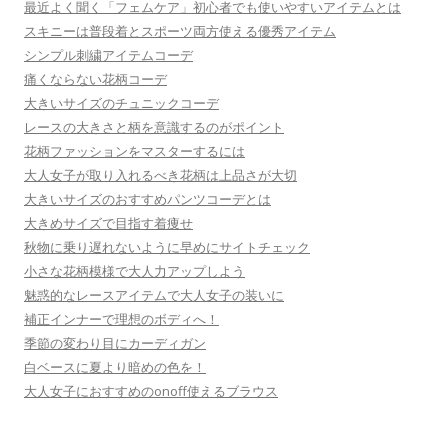
最近よく聞く「フェムケア」初心者でも使いやすいアイテムとは
スキニーは普段着とスポーツ両方使える優秀アイテム
シンプル刺繍アイテムコーデ
痛くならない花柄コーデ
大きいサイズのチュニックコーデ
レースの大きさと柄を意識するのがポイント
花柄ファッションをマスターするには
大人女子が取り入れるべき花柄は上品さが大切
大きいサイズのおすすめパンツコーデとは
大きめサイズで目指す着痩せ
秋物に乗り遅れないように早めにサイトチェック
小さな花柄模様で大人力アップしよう
魅惑的なレースアイテムで大人女子の装いに
補正インナーで理想のボディへ！
季節の変わり目にカーディガン
白ベースに夏より暗めの色を！
大人女子におすすめのonoff使えるブラウス