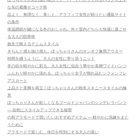
な旬の着痩せコーデ術
品よく、無理なく、美しく。アラフィフ女性が頼りたい通販サイト
の条件
体温調節が鍵になる冬のおしゃれ。外と室内どちらも快適に過ごせ
る大人の防寒術
旅先で映えるデニムスタイル
きちんと感も抜け感も。ぽっちゃりさんのオンオフ兼用アウター
時間を纏うように。大人の女性に寄り添うニット
冬の街を軽やかに彩る。大人女性に似合う華やか美脚ワイドパンツ
ふんわり軽やかに揺れる。ぽっちゃり女子が惚れ込むシフォンフレ
アスカート
上品さと美脚を両立！ぽっちゃりさんの秋冬スキニースタイルの極
意
ぽっちゃりさんが欲しくなるゴールドジャパンのシンデレラパンツ
― 自然にスタイルアップできる秘密
の秋アラモードで買いたいおすすめアイテム ― 軽やかに洗練をまと
うために
アラモードで楽しむ、休日を特別にする大人の装い