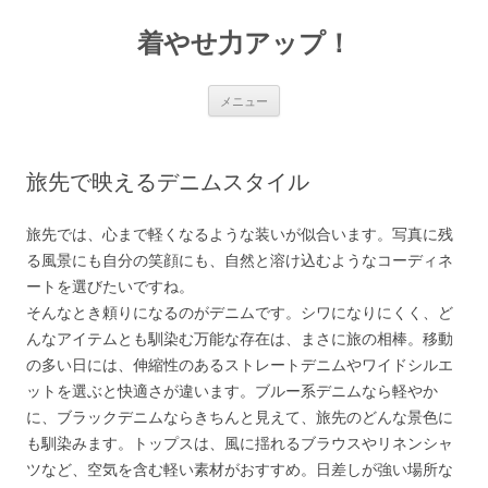
着やせ力アップ！
コ
メニュー
ン
テ
ン
ツ
へ
旅先で映えるデニムスタイル
ス
キ
ッ
プ
旅先では、心まで軽くなるような装いが似合います。写真に残
る風景にも自分の笑顔にも、自然と溶け込むようなコーディネ
ートを選びたいですね。
そんなとき頼りになるのがデニムです。シワになりにくく、ど
んなアイテムとも馴染む万能な存在は、まさに旅の相棒。移動
の多い日には、伸縮性のあるストレートデニムやワイドシルエ
ットを選ぶと快適さが違います。ブルー系デニムなら軽やか
に、ブラックデニムならきちんと見えて、旅先のどんな景色に
も馴染みます。トップスは、風に揺れるブラウスやリネンシャ
ツなど、空気を含む軽い素材がおすすめ。日差しが強い場所な