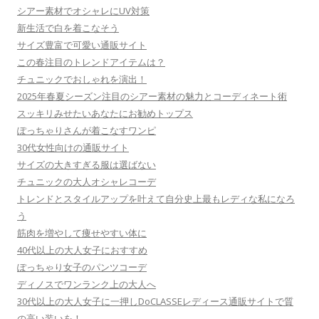
シアー素材でオシャレにUV対策
新生活で白を着こなそう
サイズ豊富で可愛い通販サイト
この春注目のトレンドアイテムは？
チュニックでおしゃれを演出！
2025年春夏シーズン注目のシアー素材の魅力とコーディネート術
スッキリみせたいあなたにお勧めトップス
ぽっちゃりさんが着こなすワンピ
30代女性向けの通販サイト
サイズの大きすぎる服は選ばない
チュニックの大人オシャレコーデ
トレンドとスタイルアップを叶えて自分史上最もレディな私になろ
う
筋肉を増やして痩せやすい体に
40代以上の大人女子におすすめ
ぽっちゃり女子のパンツコーデ
ディノスでワンランク上の大人へ
30代以上の大人女子に一押しDoCLASSEレディース通販サイトで質
の高い装いを！