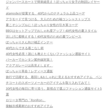
ジャンパースカートで簡単細見え！ぽっちゃり女子の秋顔レイヤー
ド
alamodeが提案する、40代からのナチュラル上品コーデ
アラモードで見つける、大人のための袖コンシャストップス
夏こそシンプルに！ぽっちゃり女性の引き算コーデ
BBQはセットアップでおしゃれ度アップ！40代女性の夏スタイル
涼しげに着映えする！40代女性のための夏ワンピース
ぽっちゃりさん向け補正インナー
40代からできる着こなし術
40代女性必見！誰にも教えたくないファッション通販サイト
パーカーでカンタン紫外線対策！
アクアガレージは高見えします。
ぽっちゃり革命！レディース通販
旅行で活躍する、着回し&おしゃれに見えるおすすめアイテム ベン
チコートのスポーツメーカーのアイテムを取り入れてみて！
30代女性の毎日に寄り添う。新視点で選ぶファッション通販サイト5
選
ロリータ専門の「RonRon」
接触冷感素材のおすすめアイテム