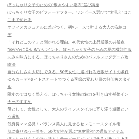
ぽっちゃり女子のための“歩きやすい浴衣”選び講座
ぽっちゃり女子のビフォーアフター。ワンピース選びで“太見え”はこ
こまで変わる
オフィスカジュアルに差がつく。柄×レースで叶える大人の洗練コー
デ
「それどこの？」と聞かれる理由。40代女性の上品通販の共通点
“軽やかに見せる”がポイント。ぽっちゃり女子のための夏の機能性服
丸みを味方にする。ぽっちゃりさんのためのバレルレッグデニム攻
略法
自分らしさを大切にできる。50代女性に選ばれる通販サイトの条件
ゆるカーデ×タイトスカートでつくる季節の変わり目の好印象スタイ
ル
隠すのではなく整える。ぽっちゃり女性の魅力を引き出す補整イン
ナーのすすめ
母として、女性として。大人のライフスタイルに寄り添う通販とい
う選択
低身長ママ必見！バランス美人に見せるセレモニースタイル術
肌に寄り添う一着を。50代女性が選ぶ“素材重視”の通販アイテム
ぽっちゃりさんの強い味方！テーパードパンツで作るバランス上手