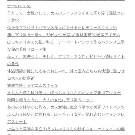
ナーのすすめ
母として、女性として。大人のライフスタイルに寄り添う通販とい
う選択
低身長ママ必見！バランス美人に見せるセレモニースタイル術
肌に寄り添う一着を。50代女性が選ぶ“素材重視”の通販アイテム
ぽっちゃりさんの強い味方！テーパードパンツで作るバランス上手
な旬の着痩せコーデ術
品よく、無理なく、美しく。アラフィフ女性が頼りたい通販サイト
の条件
体温調節が鍵になる冬のおしゃれ。外と室内どちらも快適に過ごせ
る大人の防寒術
旅先で映えるデニムスタイル
きちんと感も抜け感も。ぽっちゃりさんのオンオフ兼用アウター
時間を纏うように。大人の女性に寄り添うニット
冬の街を軽やかに彩る。大人女性に似合う華やか美脚ワイドパンツ
ふんわり軽やかに揺れる。ぽっちゃり女子が惚れ込むシフォンフレ
アスカート
上品さと美脚を両立！ぽっちゃりさんの秋冬スキニースタイルの極