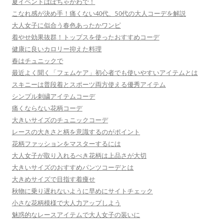
夏イベントはぽちゃかわで！
こなれ感が決め手！痛くない40代、50代の大人コーデを解説
大人女子に似合う春色あったかワンピ
着やせ効果抜群！トップスを使ったおすすめコーデ
健康に良いカロリー抑えた料理
春はチュニックで
最近よく聞く「フェムケア」初心者でも使いやすいアイテムとは
スキニーは普段着とスポーツ両方使える優秀アイテム
シンプル刺繍アイテムコーデ
痛くならない花柄コーデ
大きいサイズのチュニックコーデ
レースの大きさと柄を意識するのがポイント
花柄ファッションをマスターするには
大人女子が取り入れるべき花柄は上品さが大切
大きいサイズのおすすめパンツコーデとは
大きめサイズで目指す着痩せ
秋物に乗り遅れないように早めにサイトチェック
小さな花柄模様で大人力アップしよう
魅惑的なレースアイテムで大人女子の装いに