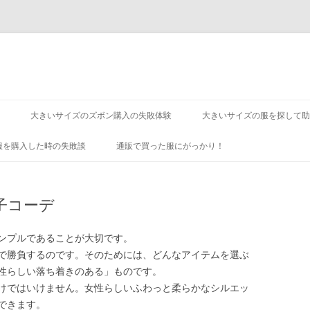
コ
ン
大きいサイズのズボン購入の失敗体験
大きいサイズの服を探して助
テ
ン
ツ
服を購入した時の失敗談
通販で買った服にがっかり！
へ
ス
キ
ッ
プ
子コーデ
ンプルであることが大切です。
で勝負するのです。そのためには、どんなアイテムを選ぶ
性らしい落ち着きのある」ものです。
けではいけません。女性らしいふわっと柔らかなシルエッ
できます。